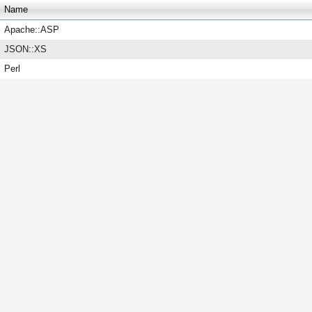
Name
Apache::ASP
JSON::XS
Perl